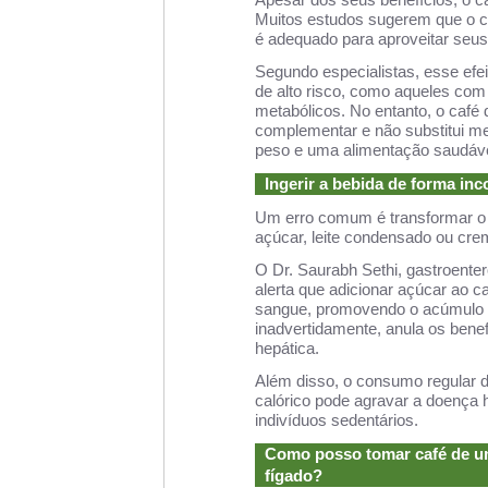
Muitos estudos sugerem que o c
é adequado para aproveitar seus 
Segundo especialistas, esse efei
de alto risco, como aqueles com
metabólicos. No entanto, o caf
complementar e não substitui me
peso e uma alimentação saudáve
Ingerir a bebida de forma inc
Um erro comum é transformar o
açúcar, leite condensado ou cre
O Dr. Saurabh Sethi, gastroente
alerta que adicionar açúcar ao c
sangue, promovendo o acúmulo d
inadvertidamente, anula os benef
hepática.
Além disso, o consumo regular d
calórico pode agravar a doença 
indivíduos sedentários.
Como posso tomar café de u
fígado?