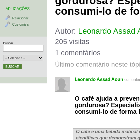
gordurosa? Espe
consumi-lo de f
APLICAÇÕES
Relacionar
Customizar
Autor:
Leonardo Assad 
205 visitas
Buscar
1 comentários
Último comentário neste tóp
Leonardo Assad Aoun
comentou
O café ajuda a preven
gordurosa? Especiali
consumi-lo de forma 
O café é uma bebida matinal
científicas que demonstram q