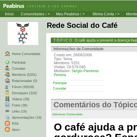
Início
Comunidades
Meu Peabirus
Minha Conta
Memb
Rede Social do Café
T Ó P I C O : O café ajuda a prevenir a doença h
Informações da Comunidade
Home Comunidade
Criado em: 28/06/2006
Tipo: Tema
Participar
Membros: 5251
Visitas: 29.079.040
Convidar
Mediador:
Sergio Parreiras
Membros (5251)
Pereira
Relacionadas (0)
Participar
Fórum (95528)
Convidar
Destaques (316)
Vídeos (28)
Comentários do Tópic
Fotos (36)
Links (19)
Adicionar Comentário
Apresentações (19)
O café ajuda a p
RSS
Atom