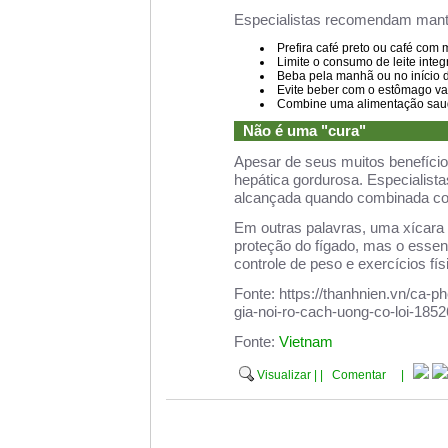
Especialistas recomendam mante
Prefira café preto ou café com
Limite o consumo de leite integ
Beba pela manhã ou no início d
Evite beber com o estômago vaz
Combine uma alimentação saudáv
Não é uma "cura"
Apesar de seus muitos benefício
hepática gordurosa. Especialista
alcançada quando combinada com
Em outras palavras, uma xícara d
proteção do fígado, mas o essenc
controle de peso e exercícios fís
Fonte: https://thanhnien.vn/ca
gia-noi-ro-cach-uong-co-loi-18
Fonte:
Vietnam
Visualizar
|
|
Comentar
|